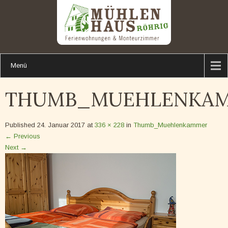
Menü
THUMB_MUEHLENKA
Published
24. Januar 2017
at
336 × 228
in
Thumb_Muehlenkammer
←
Previous
Next
→