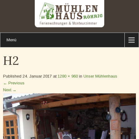
Menü
H2
Published
24. Januar 2017
at
1280 × 960
in
Unser Mühlenhaus
←
Previous
Next
→